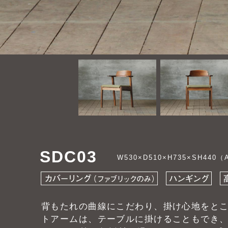
SDC03
W530×D510×H735×SH440（
背もたれの曲線にこだわり、掛け心地をと
トアームは、テーブルに掛けることもでき